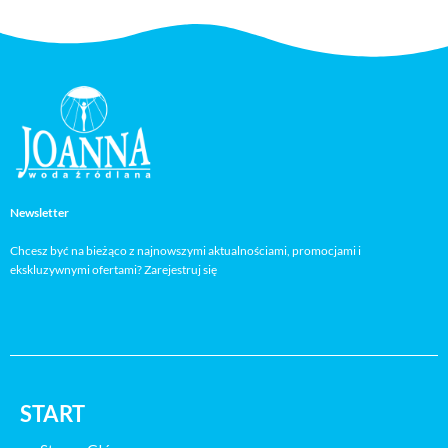
Newsletter
Chcesz być na bieżąco z najnowszymi aktualnościami, promocjami i
ekskluzywnymi ofertami? Zarejestruj się
START